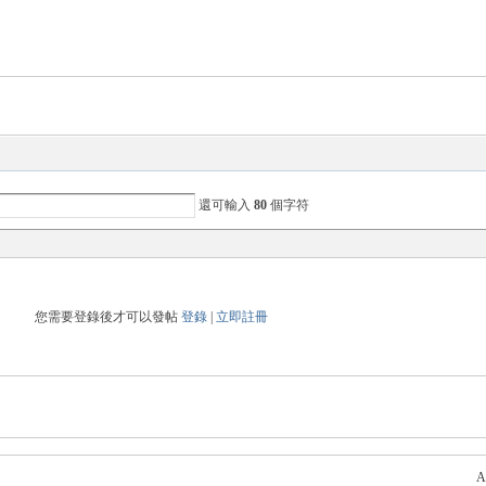
還可輸入
80
個字符
您需要登錄後才可以發帖
登錄
|
立即註冊
A