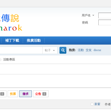
用戶名
密碼
補丁下載
推廣活動
熱搜:
活動
交友
discuz
帖子
搜
活動專區
索
1
投票
徵求
公告
1
新窗
作者