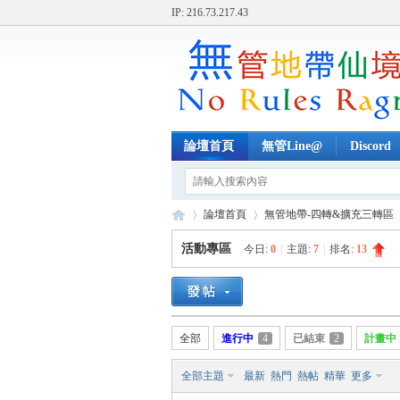
IP: 216.73.217.43
論壇首頁
無管Line@
Discord
論壇首頁
無管地帶-四轉&擴充三轉區
活動專區
今日:
0
|
主題:
7
|
排名:
13
無
»
›
›
全部
進行中
4
已結束
2
計畫中
全部主題
最新
熱門
熱帖
精華
更多