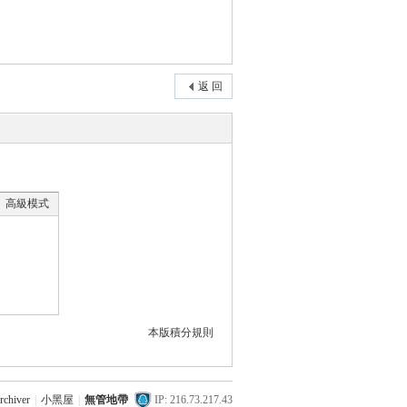
返 回
高級模式
本版積分規則
rchiver
|
小黑屋
|
無管地帶
IP: 216.73.217.43