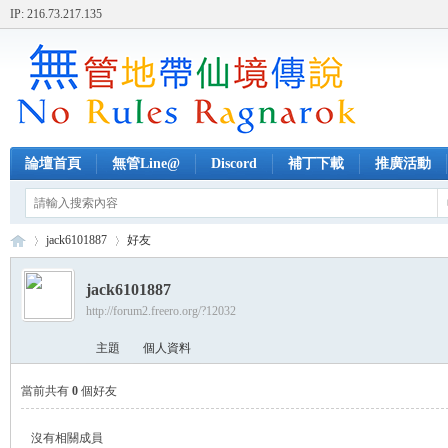
IP: 216.73.217.135
論壇首頁
無管Line@
Discord
補丁下載
推廣活動
jack6101887
好友
jack6101887
http://forum2.freero.org/?12032
無
›
›
主題
個人資料
當前共有
0
個好友
沒有相關成員