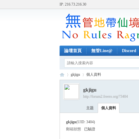
IP: 216.73.216.30
論壇首頁
無管Line@
Discord
gkjigu
個人資料
gkjigu
http://forum2.freero.org/?3404
無
›
›
主題
個人資料
gkjigu
(UID: 3404)
郵箱狀態
已驗證