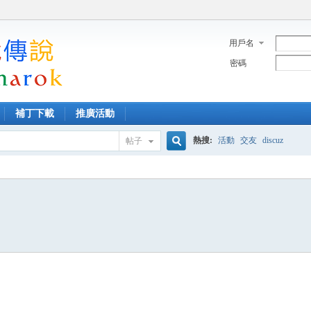
用戶名
密碼
補丁下載
推廣活動
熱搜:
活動
交友
discuz
帖子
搜
索