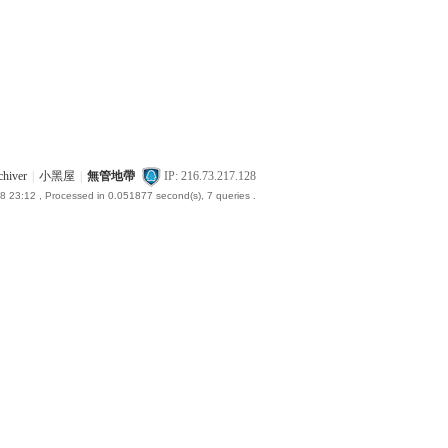
chiver
|
小黑屋
|
無管地帶
IP: 216.73.217.128
8 23:12
, Processed in 0.051877 second(s), 7 queries .