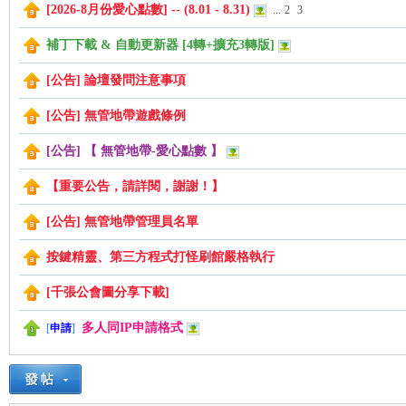
[2026-8月份愛心點數] -- (8.01 - 8.31)
...
2
3
補丁下載 & 自動更新器 [4轉+擴充3轉版]
管
[公告] 論壇發問注意事項
[公告] 無管地帶遊戲條例
[公告] 【 無管地帶-愛心點數 】
【重要公告，請詳閱，謝謝！】
[公告] 無管地帶管理員名單
地
按鍵精靈、第三方程式打怪刷館嚴格執行
[千張公會圖分享下載]
多人同IP申請格式
[
申請
]