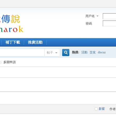
用戶名
密碼
補丁下載
推廣活動
熱搜:
活動
交友
discuz
帖子
搜
多開申請
索
新窗
作者