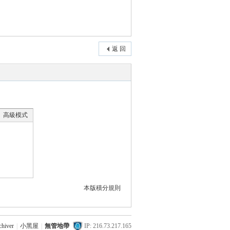
返 回
高級模式
本版積分規則
chiver
|
小黑屋
|
無管地帶
IP: 216.73.217.165