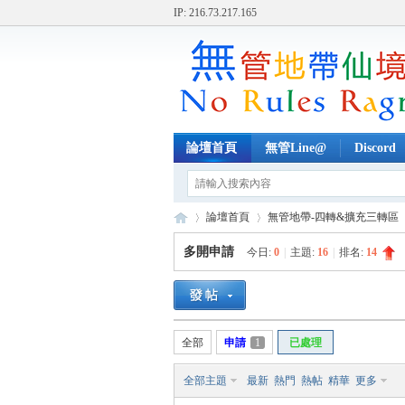
IP: 216.73.217.165
論壇首頁
無管Line@
Discord
論壇首頁
無管地帶-四轉&擴充三轉區
多開申請
今日:
0
|
主題:
16
|
排名:
14
無
»
›
›
全部
申請
1
已處理
全部主題
最新
熱門
熱帖
精華
更多