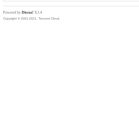
帶
Powered by
Discuz!
X3.4
Copyright © 2001-2021, Tencent Cloud.