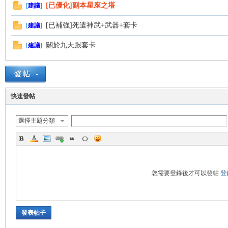
[已優化]副本星座之塔
[
建議
]
[已補強]死遣神武+武器+套卡
[
建議
]
管
關於九天跟套卡
[
建議
]
快速發帖
選擇主題分類
地
您需要登錄後才可以發帖
登
發表帖子