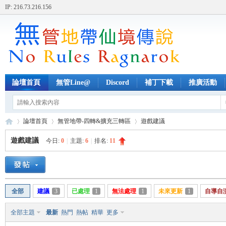
IP: 216.73.216.156
論壇首頁
無管Line@
Discord
補丁下載
推廣活動
論壇首頁
無管地帶-四轉&擴充三轉區
遊戲建議
遊戲建議
今日:
0
|
主題:
6
|
排名:
11
無
»
›
›
全部
建議
3
已處理
1
無法處理
1
未來更新
1
自導自
全部主題
最新
熱門
熱帖
精華
更多