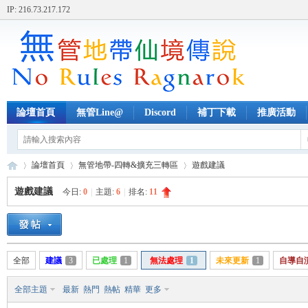
IP: 216.73.217.172
論壇首頁
無管Line@
Discord
補丁下載
推廣活動
論壇首頁
無管地帶-四轉&擴充三轉區
遊戲建議
遊戲建議
今日:
0
|
主題:
6
|
排名:
11
無
»
›
›
全部
建議
3
已處理
1
無法處理
1
未來更新
1
自導自
全部主題
最新
熱門
熱帖
精華
更多