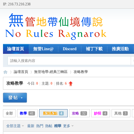
IP: 216.73.216.238
論壇首頁
無管Line@
Discord
補丁下載
推廣活動
論壇首頁
無管地帶-經典三轉區
攻略教學
攻略教學
今日:
0
|
主題:
0
|
排名:
6
無
»
›
›
全部
教學
41
配裝配點
4
攻略
32
妙招
4
其他
3
全部主題
最新
熱門
熱帖
精華
更多