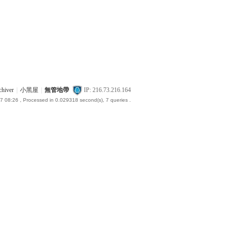
chiver
|
小黑屋
|
無管地帶
IP: 216.73.216.164
7 08:26
, Processed in 0.029318 second(s), 7 queries .