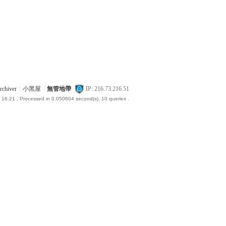
rchiver
|
小黑屋
|
無管地帶
IP: 216.73.216.51
 16:21
, Processed in 0.050604 second(s), 10 queries .