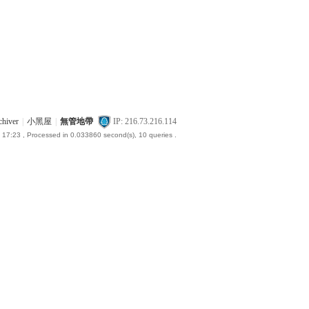
chiver
|
小黑屋
|
無管地帶
IP: 216.73.216.114
 17:23
, Processed in 0.033860 second(s), 10 queries .