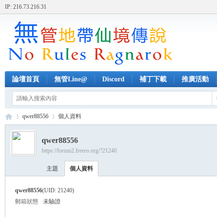
IP: 216.73.216.31
論壇首頁
無管Line@
Discord
補丁下載
推廣活動
qwer88556
個人資料
qwer88556
https://forum2.freero.org/?21240
無
›
›
主題
個人資料
qwer88556
(UID: 21240)
郵箱狀態
未驗證