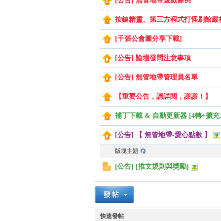
[公告] 無管地帶遊戲條例
按鍵精靈、第三方程式打怪刷館嚴
管
[千張公會圖分享下載]
[公告] 論壇發問注意事項
[公告] 無管地帶管理員名單
【重要公告，請詳閱，謝謝！】
補丁下載 & 自動更新器 [4轉+擴充
[公告] 【 無管地帶-愛心點數 】
地
版塊主題
[公告] [推文規則與獎勵]
快速發帖