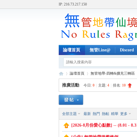
IP: 216.73.217.150
論壇首頁
無管Line@
Discord
論壇首頁
無管地帶-四轉&擴充三轉區
推廣活動
今日:
0
|
主題:
4
|
排名:
10
無
»
›
›
全部主題
最新
熱門
熱帖
精華
更多
[2026-8月份愛心點數] -- (8.01 - 8.3