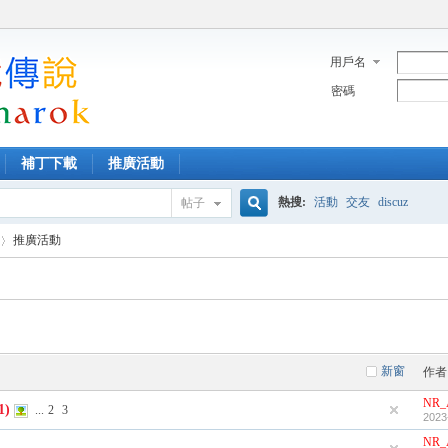
用戶名
密碼
補丁下載
推廣活動
熱搜:
活動
交友
discuz
帖子
搜
推廣活動
索
新窗
作者
NR_
1)
...
2
3
2023
NR_