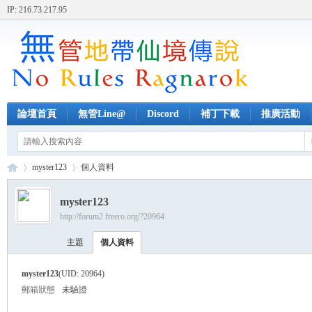
IP: 216.73.217.95
論壇首頁
無管Line@
Discord
補丁下載
推廣活動
myster123
個人資料
myster123
http://forum2.freero.org/?20964
無
›
›
主題
個人資料
myster123
(UID: 20964)
郵箱狀態
未驗證