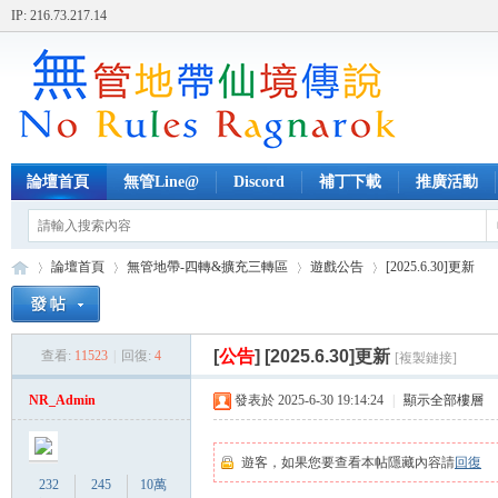
IP: 216.73.217.14
論壇首頁
無管Line@
Discord
補丁下載
推廣活動
論壇首頁
無管地帶-四轉&擴充三轉區
遊戲公告
[2025.6.30]更新
[
公告
]
[2025.6.30]更新
查看:
11523
|
回復:
4
[複製鏈接]
無
»
›
›
›
NR_Admin
發表於 2025-6-30 19:14:24
|
顯示全部樓層
遊客，如果您要查看本帖隱藏內容請
回復
232
245
10萬