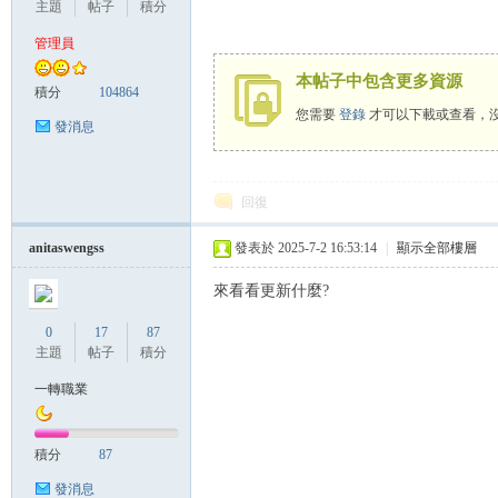
主題
帖子
積分
管理員
本帖子中包含更多資源
管
積分
104864
您需要
登錄
才可以下載或查看，
發消息
回復
anitaswengss
發表於 2025-7-2 16:53:14
|
顯示全部樓層
來看看更新什麼?
地
0
17
87
主題
帖子
積分
一轉職業
積分
87
發消息