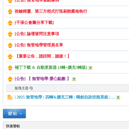
[公告] 無管地帶遊戲條例
按鍵精靈、第三方程式打怪刷館嚴格執行
管
[千張公會圖分享下載]
[公告] 論壇發問注意事項
[公告] 無管地帶管理員名單
【重要公告，請詳閱，謝謝！】
補丁下載 & 自動更新器 [4轉+擴充3轉版]
[公告] 【 無管地帶-愛心點數 】
地
版塊主題
| 2025 無管地帶 | 四轉&擴充三轉 | 獨創自詠技能系統 | ...
快速發帖