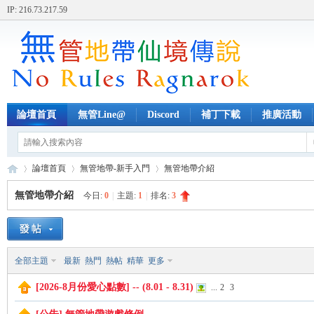
IP: 216.73.217.59
論壇首頁
無管Line@
Discord
補丁下載
推廣活動
論壇首頁
無管地帶-新手入門
無管地帶介紹
無管地帶介紹
今日:
0
|
主題:
1
|
排名:
3
無
»
›
›
全部主題
最新
熱門
熱帖
精華
更多
[2026-8月份愛心點數] -- (8.01 - 8.31)
...
2
3