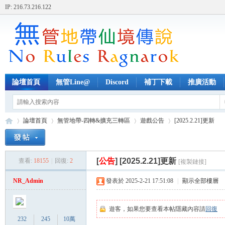
IP: 216.73.216.122
論壇首頁
無管Line@
Discord
補丁下載
推廣活動
論壇首頁
無管地帶-四轉&擴充三轉區
遊戲公告
[2025.2.21]更新
[
公告
]
[2025.2.21]更新
查看:
18155
|
回復:
2
[複製鏈接]
無
»
›
›
›
NR_Admin
發表於 2025-2-21 17:51:08
|
顯示全部樓層
遊客，如果您要查看本帖隱藏內容請
回復
232
245
10萬