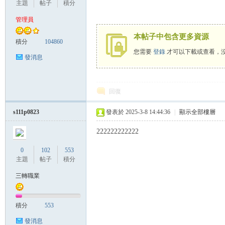
主題
帖子
積分
管理員
本帖子中包含更多資源
管
積分
104860
您需要
登錄
才可以下載或查看，
發消息
回復
s111p0823
發表於 2025-3-8 14:44:36
|
顯示全部樓層
222222222222
地
0
102
553
主題
帖子
積分
三轉職業
積分
553
發消息