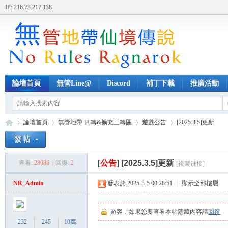
IP: 216.73.217.138
論壇首頁
無管Line@
Discord
補丁下載
推廣活動
論壇首頁
無管地帶-四轉&擴充三轉區
遊戲公告
[2025.3.5]更新
[
公告
]
[2025.3.5]更新
查看:
28086
|
回復:
2
[複製鏈接]
無
»
›
›
›
NR_Admin
發表於 2025-3-5 00:28:51
|
顯示全部樓層
遊客，如果您要查看本帖隱藏內容請
回復
232
245
10萬