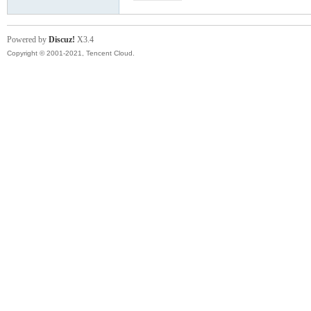
帶
Powered by
Discuz!
X3.4
Copyright © 2001-2021, Tencent Cloud.