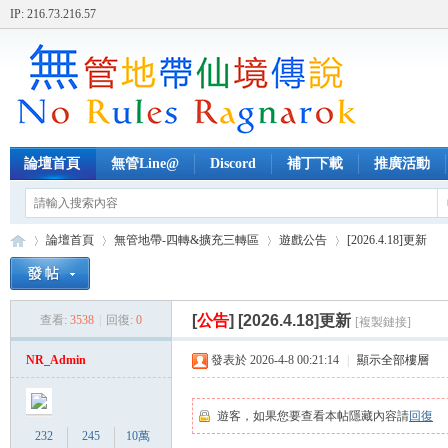
IP: 216.73.216.57
論壇首頁
無管Line@
Discord
補丁下載
推廣活動
論壇首頁
無管地帶-四轉&擴充三轉區
遊戲公告
[2026.4.18]更新
[
公告
]
[2026.4.18]更新
查看:
3538
|
回復:
0
[複製鏈接]
無
»
›
›
›
NR_Admin
發表於 2026-4-8 00:21:14
|
顯示全部樓層
遊客，如果您要查看本帖隱藏內容請
回復
232
245
10萬