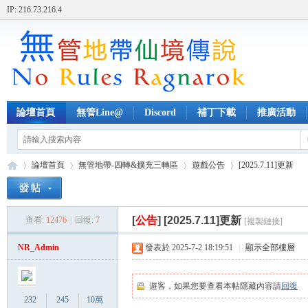
IP: 216.73.216.4
論壇首頁
無管Line@
Discord
補丁下載
推廣活動
論壇首頁
無管地帶-四轉&擴充三轉區
遊戲公告
[2025.7.11]更新
[
公告
]
[2025.7.11]更新
查看:
12476
|
回復:
7
[複製鏈接]
無
»
›
›
›
NR_Admin
發表於 2025-7-2 18:19:51
|
顯示全部樓層
遊客，如果您要查看本帖隱藏內容請
回復
232
245
10萬