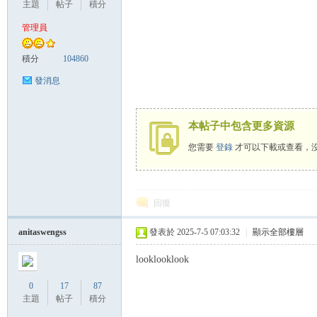
主題
帖子
積分
管理員
管
積分
104860
發消息
本帖子中包含更多資源
您需要
登錄
才可以下載或查看，
地
回復
anitaswengss
發表於 2025-7-5 07:03:32
|
顯示全部樓層
looklooklook
0
17
87
主題
帖子
積分